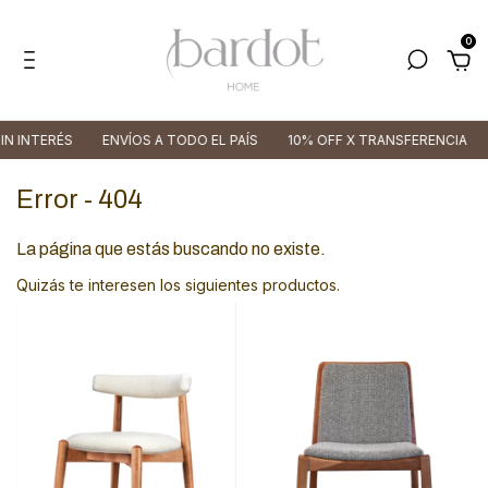
0
N INTERÉS
ENVÍOS A TODO EL PAÍS
10% OFF X TRANSFERENCIA
Error - 404
La página que estás buscando no existe.
Quizás te interesen los siguientes productos.