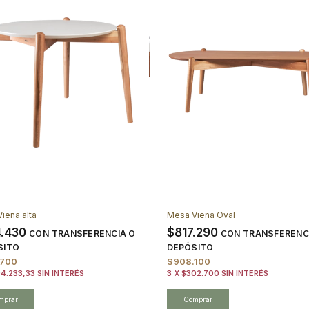
iena alta
Mesa Viena Oval
4.430
$817.290
CON
TRANSFERENCIA O
CON
TRANSFERENC
SITO
DEPÓSITO
.700
$908.100
94.233,33
SIN INTERÉS
3
X
$302.700
SIN INTERÉS
mprar