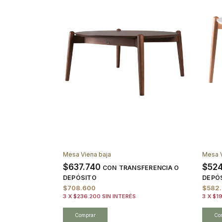
Mesa Viena baja
Mesa V
$637.740
$52
CON
TRANSFERENCIA O
DEPÓSITO
DEPÓ
$708.600
$582
3
X
$236.200
SIN INTERÉS
3
X
$1
Comprar
Co