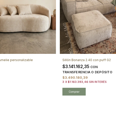
 Amelie personalizable
Sillón Bonanza 2.40 con puff G2
$3.141.162,35
CON
TRANSFERENCIA O DEPÓSITO
$3.490.180,39
3
X
$1.163.393,46
SIN INTERÉS