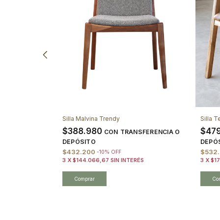
do
Silla Malvina Trendy
Silla T
$388.980
$47
NSFERENCIA
CON
TRANSFERENCIA O
DEPÓSITO
DEPÓ
$432.200
$532
-
10
%
OFF
ÉS
3
X
$144.066,67
SIN INTERÉS
3
X
$17