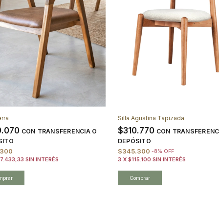
erra
Silla Agustina Tapizada
9.070
$310.770
CON
TRANSFERENCIA O
CON
TRANSFERENC
SITO
DEPÓSITO
.300
$345.300
-
8
%
OFF
7.433,33
SIN INTERÉS
3
X
$115.100
SIN INTERÉS