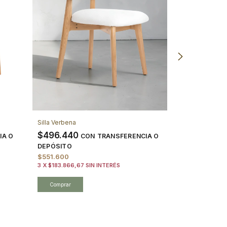
Silla Verbena
Mesa Vetra petir
$496.440
$1.186.650
IA O
CON
TRANSFERENCIA O
DEPÓSITO
DEPÓSITO
$551.600
$1.318.500
3
X
$183.866,67
SIN INTERÉS
3
X
$439.500
SI
Comprar