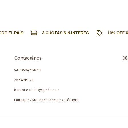
ODO EL PAÍS
3 CUOTAS SIN INTERÉS
10% OFF 
Contactános
5493564660211
3564660211
bardot.estudio@gmail.com
Iturraspe 2601, San Francisco. Córdoba