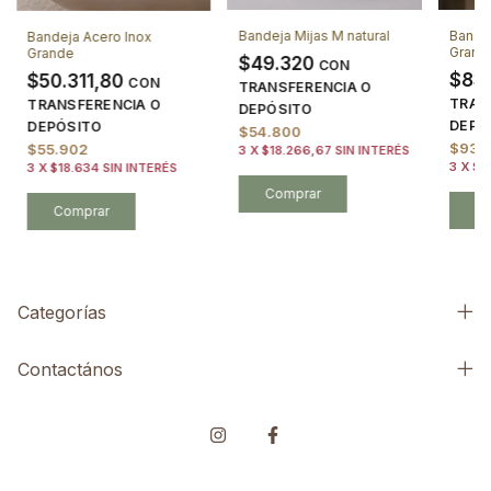
Bandeja Mijas M natural
Bande
Bandeja Acero Inox
Grand
Grande
$49.320
CON
$83
$50.311,80
CON
TRANSFERENCIA O
TRAN
TRANSFERENCIA O
DEPÓSITO
DEPÓ
DEPÓSITO
$54.800
$93.
$55.902
3
X
$18.266,67
SIN INTERÉS
3
X
$3
3
X
$18.634
SIN INTERÉS
Categorías
Contactános