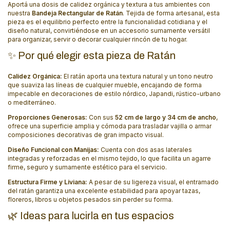
Aportá una dosis de calidez orgánica y textura a tus ambientes con
nuestra
Bandeja Rectangular de Ratán
. Tejida de forma artesanal, esta
pieza es el equilibrio perfecto entre la funcionalidad cotidiana y el
diseño natural, convirtiéndose en un accesorio sumamente versátil
para organizar, servir o decorar cualquier rincón de tu hogar.
✨ Por qué elegir esta pieza de Ratán
Calidez Orgánica:
El ratán aporta una textura natural y un tono neutro
que suaviza las líneas de cualquier mueble, encajando de forma
impecable en decoraciones de estilo nórdico, Japandi, rústico-urbano
o mediterráneo.
Proporciones Generosas:
Con sus
52 cm de largo y 34 cm de ancho
,
ofrece una superficie amplia y cómoda para trasladar vajilla o armar
composiciones decorativas de gran impacto visual.
Diseño Funcional con Manijas:
Cuenta con dos asas laterales
integradas y reforzadas en el mismo tejido, lo que facilita un agarre
firme, seguro y sumamente estético para el servicio.
Estructura Firme y Liviana:
A pesar de su ligereza visual, el entramado
del ratán garantiza una excelente estabilidad para apoyar tazas,
floreros, libros u objetos pesados sin perder su forma.
🌿 Ideas para lucirla en tus espacios