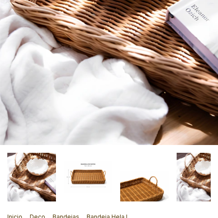
Inicio
.
Deco
.
Bandejas
.
Bandeja Hela L