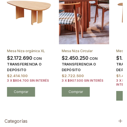
Mesa Niza orgánica XL
Mesa Niza Circular
Mesa 
$2.172.690
$2.450.250
$1.3
CON
CON
TRANSFERENCIA O
TRANSFERENCIA O
TRAN
DEPÓSITO
DEPÓSITO
DEPÓ
$2.414.100
$2.722.500
$1.4
3
X
$804.700
SIN INTERÉS
3
X
$907.500
SIN INTERÉS
3
X
$4
INTER
Comprar
Comprar
C
Categorías