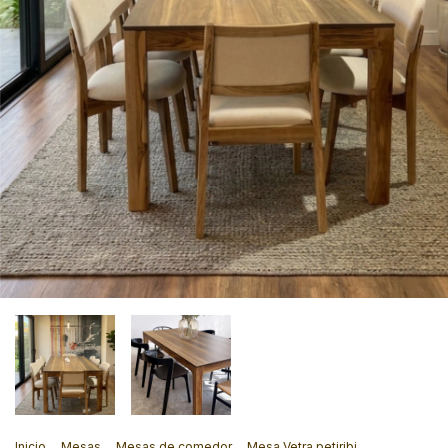
Inicio
.
Mesas
.
Mesas de comedor
.
Mesa Vetra petiribi