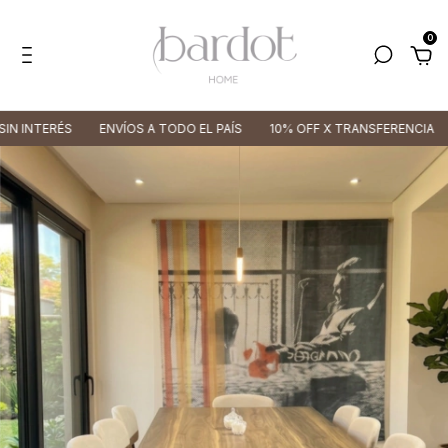
0
 INTERÉS
ENVÍOS A TODO EL PAÍS
10% OFF X TRANSFERENCIA
3